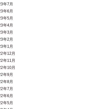
23年7月
23年6月
23年5月
23年4月
23年3月
23年2月
23年1月
22年12月
22年11月
22年10月
22年9月
22年8月
22年7月
22年6月
22年5月