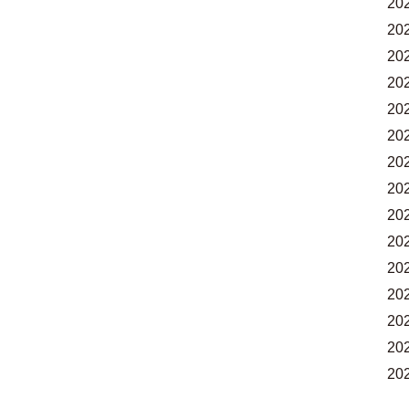
20
20
20
20
20
20
20
20
20
20
20
20
20
20
20