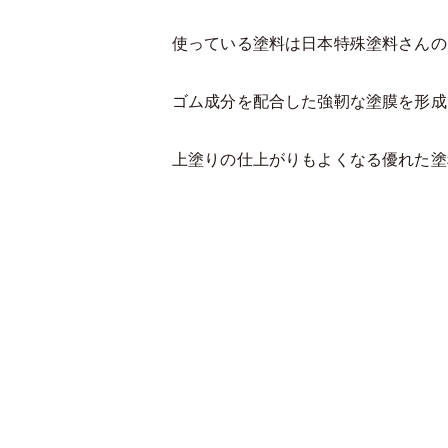
使っている塗料は日本特殊塗料さんの
ゴム成分を配合した強靭な塗膜を形成
上塗りの仕上がりもよくなる優れた塗