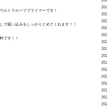
20
20
ウルトラルーフプライマーです！
20
20
して吸い込みをしっかりとめてくれます！！
20
20
料です！！
20
20
20
20
20
20
20
20
20
20