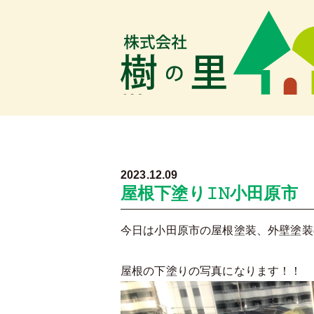
樹の里
2023.12.09
屋根下塗り𝙸𝙽小田原市
今日は小田原市の屋根塗装、外壁塗装
屋根の下塗りの写真になります！！