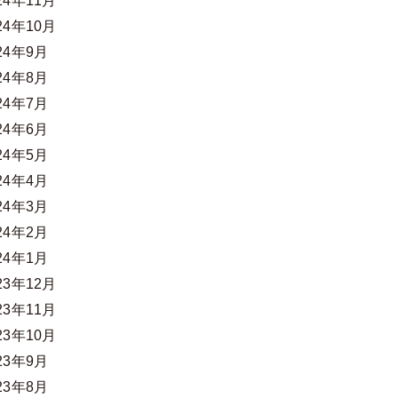
24年11月
24年10月
24年9月
24年8月
24年7月
24年6月
24年5月
24年4月
24年3月
24年2月
24年1月
23年12月
23年11月
23年10月
23年9月
23年8月