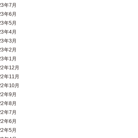
23年7月
23年6月
23年5月
23年4月
23年3月
23年2月
23年1月
22年12月
22年11月
22年10月
22年9月
22年8月
22年7月
22年6月
22年5月