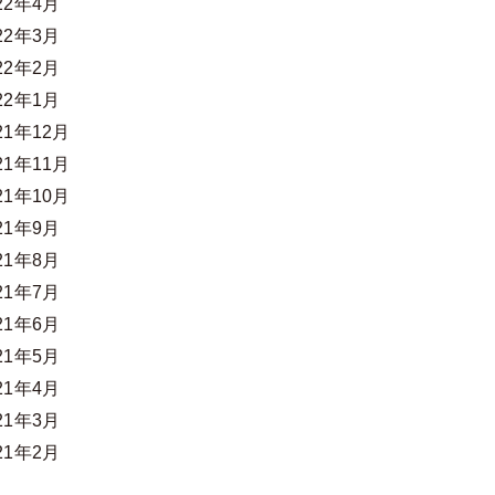
22年4月
22年3月
22年2月
22年1月
21年12月
21年11月
21年10月
21年9月
21年8月
21年7月
21年6月
21年5月
21年4月
21年3月
21年2月