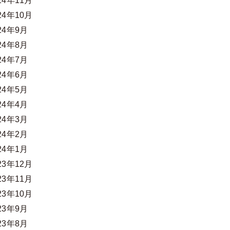
24年11月
24年10月
24年9月
24年8月
24年7月
24年6月
24年5月
24年4月
24年3月
24年2月
24年1月
23年12月
23年11月
23年10月
23年9月
23年8月