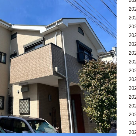
20
20
20
20
20
20
20
20
20
20
20
20
20
20
20
20