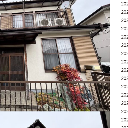
20
20
20
20
20
20
20
20
20
20
20
20
20
20
20