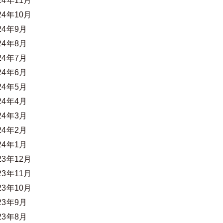
24年11月
24年10月
24年9月
24年8月
24年7月
24年6月
24年5月
24年4月
24年3月
24年2月
24年1月
23年12月
23年11月
23年10月
23年9月
23年8月