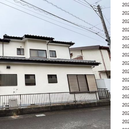
20
20
20
20
20
20
20
20
20
20
20
20
20
20
20