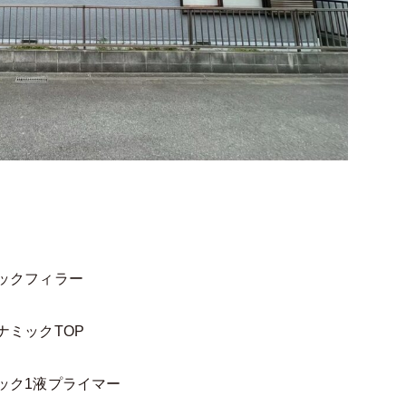
ックフィラー
ナミックTOP
ック1液プライマー