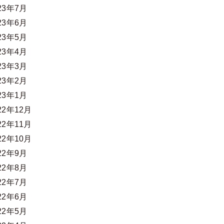
23年7月
23年6月
23年5月
23年4月
23年3月
23年2月
23年1月
22年12月
22年11月
22年10月
22年9月
22年8月
22年7月
22年6月
22年5月