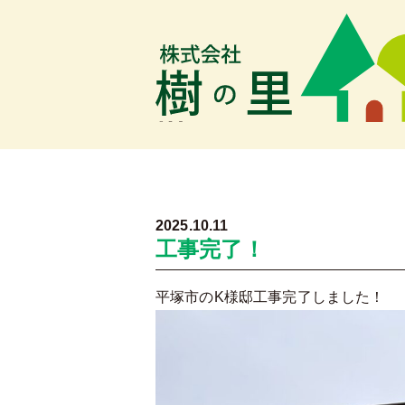
樹の里
2025.10.11
工事完了！
平塚市のK様邸工事完了しました！