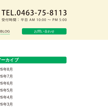
お問い合わせ
BLOG
アーカイブ
26年8月
26年7月
26年6月
26年5月
26年4月
26年3月