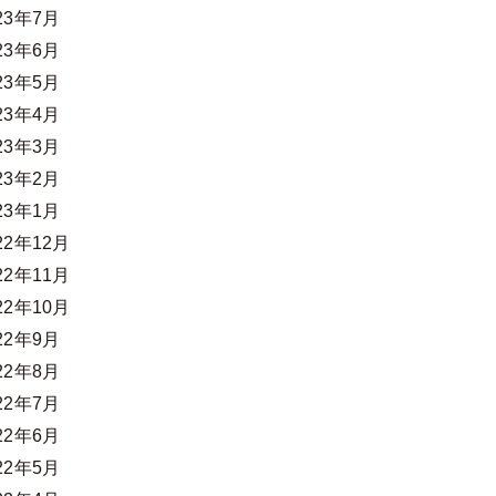
23年7月
23年6月
23年5月
23年4月
23年3月
23年2月
23年1月
22年12月
22年11月
22年10月
22年9月
22年8月
22年7月
22年6月
22年5月