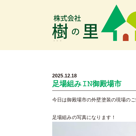
樹の里
2025.12.18
足場組み𝙸𝙽御殿場市
今日は御殿場市の外壁塗装の現場のご
足場組みの写真になります！