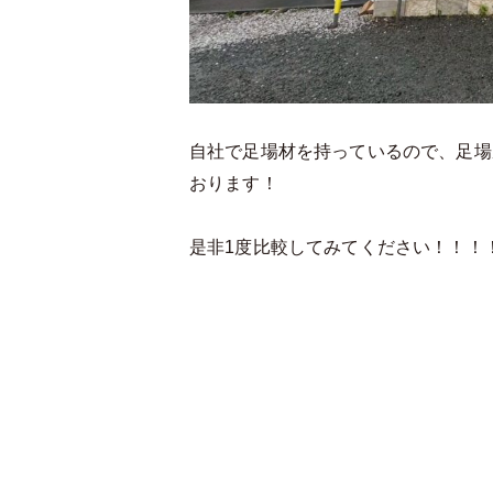
自社で足場材を持っているので、足場
おります！
是非1度比較してみてください！！！