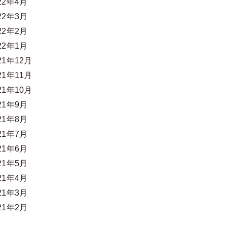
22年4月
22年3月
22年2月
22年1月
21年12月
21年11月
21年10月
21年9月
21年8月
21年7月
21年6月
21年5月
21年4月
21年3月
21年2月