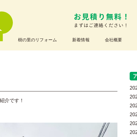
樹の里のリフォーム
新着情報
会社概要
20
20
紹介です！
20
20
20
20