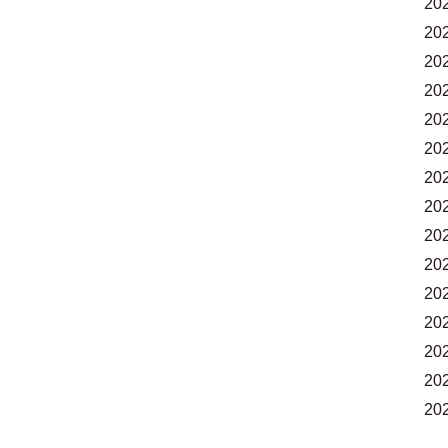
20
20
20
20
20
20
20
20
20
20
20
20
20
20
20